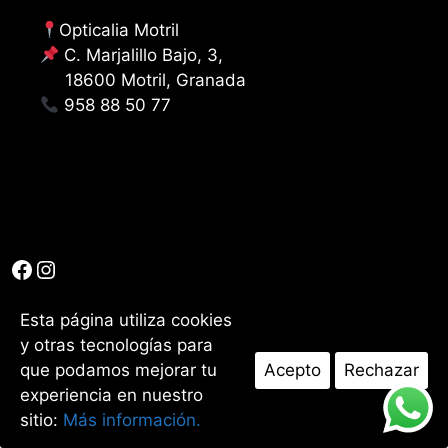
Opticalia Motril
C. Marjalillo Bajo, 3,
18600 Motril, Granada
958 88 50 77
Facebook
Instagram
I ©2026 Opticalia Motril. Todos los derechos reservados I
Esta página utiliza cookies
Aviso Legal
I
Política de privacidad
I
Política de cookies
y otras tecnologías para
que podamos mejorar tu
Acepto
Rechazar
experiencia en nuestro
sitio:
Más información.